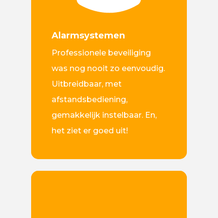
Alarmsystemen
Professionele beveiliging
was nog nooit zo eenvoudig.
Uitbreidbaar, met
afstandsbediening,
gemakkelijk instelbaar. En,
het ziet er goed uit!