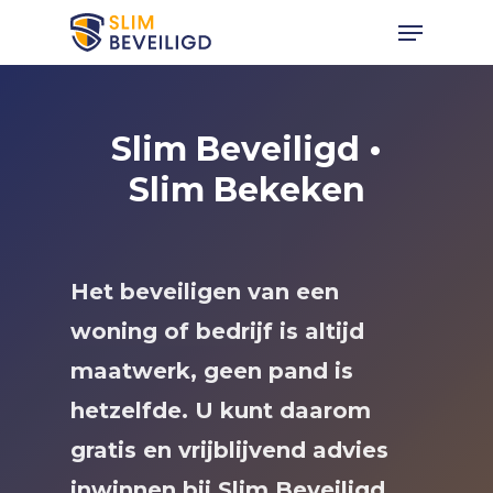
Slim Beveiligd •
Hit enter to search or ESC to close
Slim Bekeken
Het beveiligen van een
woning of bedrijf is altijd
maatwerk, geen pand is
hetzelfde. U kunt daarom
gratis en vrijblijvend advies
inwinnen bij Slim Beveiligd.