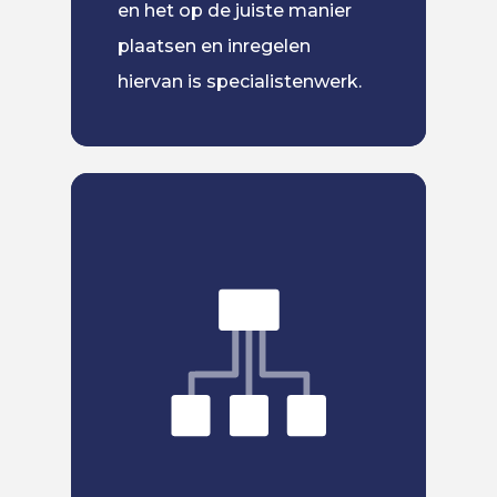
en het op de juiste manier
plaatsen en inregelen
Inzicht 
Inbraken Bij U In De Bu
hiervan is specialistenwerk.
Home
Alarmsystemen
Camerasystemen
Home Automation
Datanetwerken
Over Ons
Contact