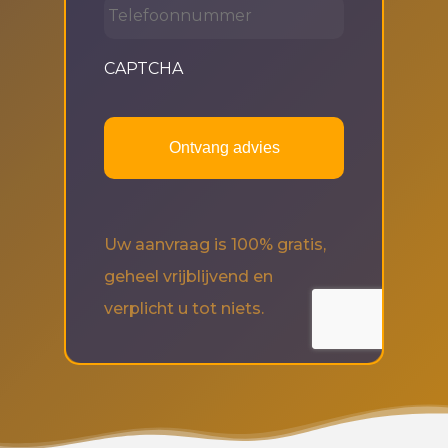
CAPTCHA
Uw aanvraag is 100% gratis,
geheel vrijblijvend en
verplicht u tot niets.